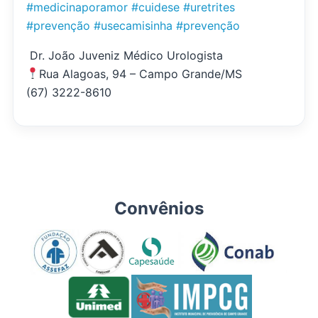
#medicinaporamor
#cuidese
#uretrites
#prevenção
#usecamisinha
#prevenção
Dr. João Juveniz Médico Urologista
Rua Alagoas, 94 – Campo Grande/MS
(67) 3222-8610
Convênios