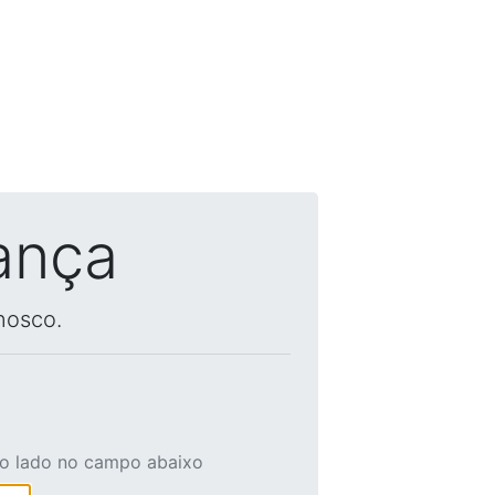
ança
nosco.
ao lado no campo abaixo