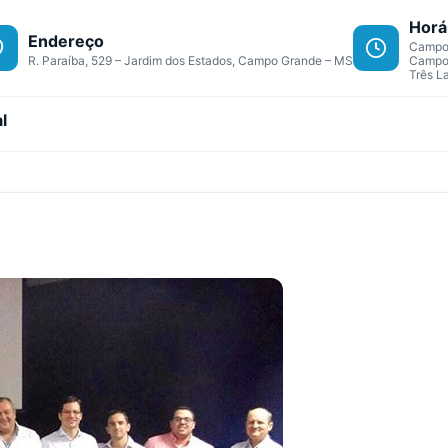
Horá
Endereço
Campo 
R. Paraíba, 529 – Jardim dos Estados, Campo Grande – MS
Campo 
Três L
l