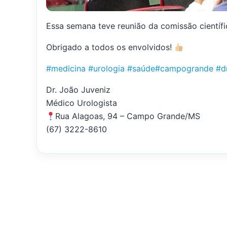
Essa semana teve reunião da comissão científ
Obrigado a todos os envolvidos!
#medicina
#urologia
#saúde
#campogrande
#d
Dr. João Juveniz
Médico Urologista
Rua Alagoas, 94 – Campo Grande/MS
(67) 3222-8610