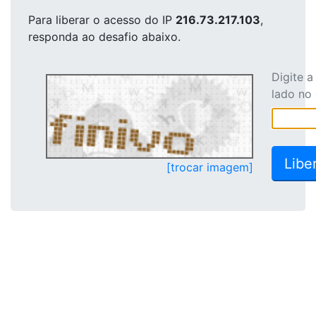
Para liberar o acesso
do IP
216.73.217.103
,
responda ao desafio abaixo.
Digite 
lado no
[trocar imagem]