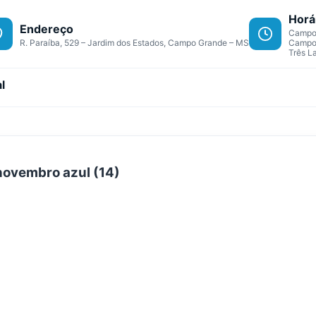
Horá
Endereço
Campo 
R. Paraíba, 529 – Jardim dos Estados, Campo Grande – MS
Campo 
Três L
l
a novembro azul (14)