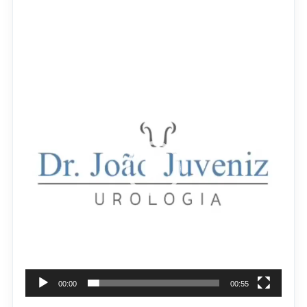
Video
Player
00:00
00:55