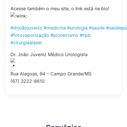
Acesse também o meu site, o link está na bio!
#drjoãojuveniz
#medicina
#urologia
#saúde
#saúdepú
#fotovaporização
#pioneirismo
#hpb
#cirurgiaalaser
Dr. João Juveniz Médico Urologista
Rua Alagoas, 94 – Campo Grande/MS
(67) 3222-8610