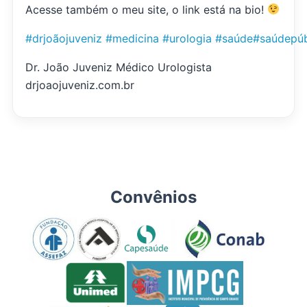
Acesse também o meu site, o link está na bio!
#drjoãojuveniz
#medicina
#urologia
#saúde
#saúdepúb
Dr. João Juveniz Médico Urologista
drjoaojuveniz.com.br
Convênios