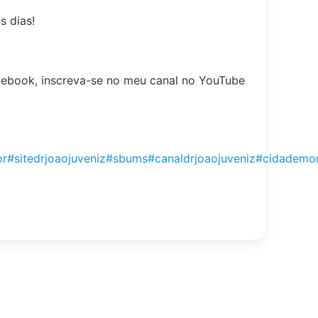
s dias!
acebook, inscreva-se no meu canal no YouTube
or
#sitedrjoaojuveniz
#sbums
#canaldrjoaojuveniz
#cidademo