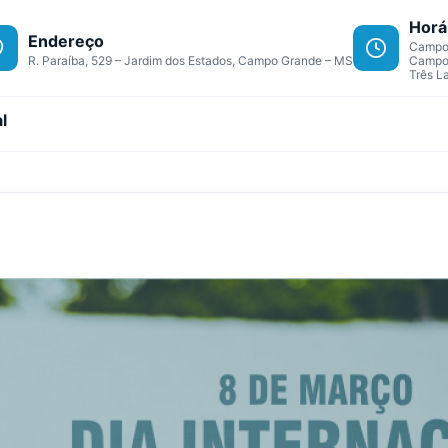
Horá
Endereço
Campo 
R. Paraíba, 529 – Jardim dos Estados, Campo Grande – MS
Campo 
Três L
l