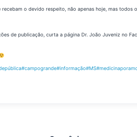
 recebam o devido respeito, não apenas hoje, mas todos o
ações de publicação, curta a página Dr. João Juveniz no F
depública
#campogrande
#informação
#MS
#medicinaporam