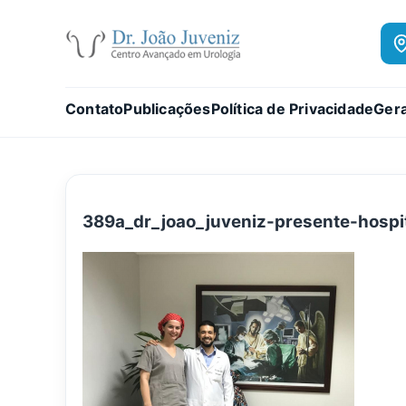
Contato
Publicações
Política de Privacidade
Gera
389a_dr_joao_juveniz-presente-hospi