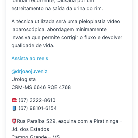
lombar recorrente, causada por um
estreitamento na saída da urina do rim.
A técnica utilizada será uma pieloplastia vídeo
laparoscópica, abordagem minimamente
invasiva que permite corrigir o fluxo e devolver
qualidade de vida.
‌Assista ao reels
@drjoaojuveniz
Urologista
CRM-MS 6646 RQE 4768
(67) 3222-8610
(67) 98101-6154
Rua Paraíba 529, esquina com a Piratininga –
Jd. dos Estados
Campo Grande – MS