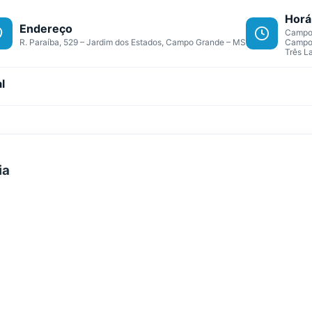
Horá
Endereço
Campo 
R. Paraíba, 529 – Jardim dos Estados, Campo Grande – MS
Campo 
Três L
l
ia