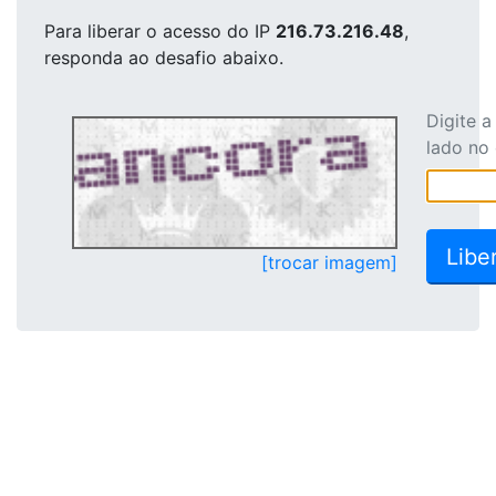
Para liberar o acesso
do IP
216.73.216.48
,
responda ao desafio abaixo.
Digite 
lado no
[trocar imagem]