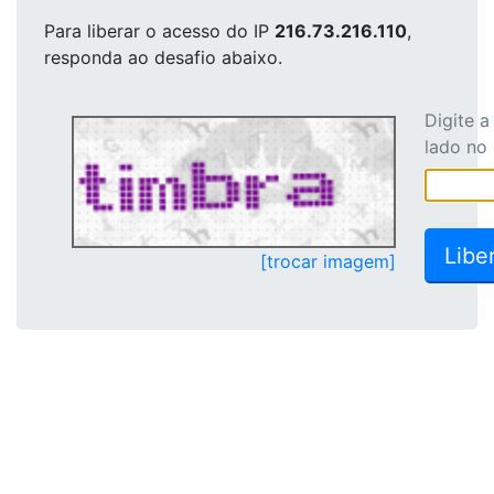
Para liberar o acesso
do IP
216.73.216.110
,
responda ao desafio abaixo.
Digite 
lado no
[trocar imagem]