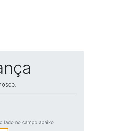
ança
nosco.
ao lado no campo abaixo