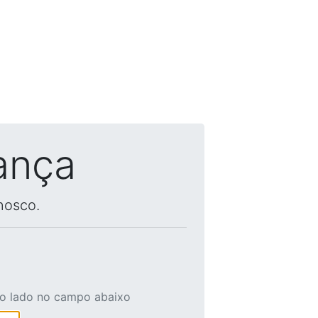
ança
nosco.
ao lado no campo abaixo