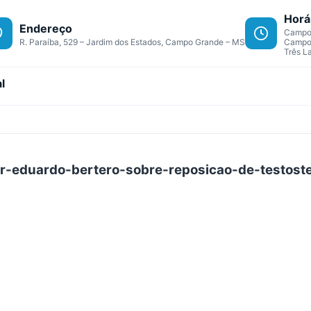
Horá
Endereço
Campo 
R. Paraíba, 529 – Jardim dos Estados, Campo Grande – MS
Campo 
Três L
l
r-eduardo-bertero-sobre-reposicao-de-testost